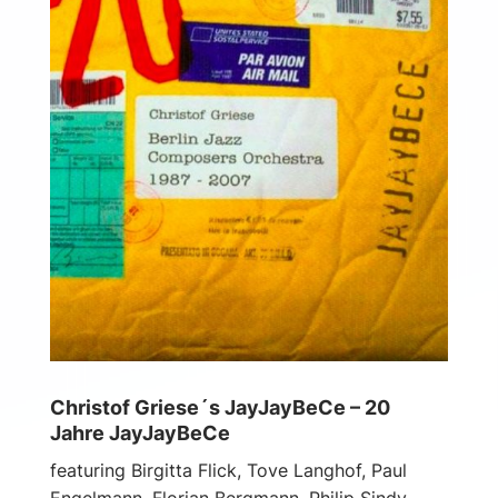
Christof Griese´s JayJayBeCe – 20
Jahre JayJayBeCe
featuring Birgitta Flick, Tove Langhof, Paul
Engelmann, Florian Bergmann, Philip Sindy,