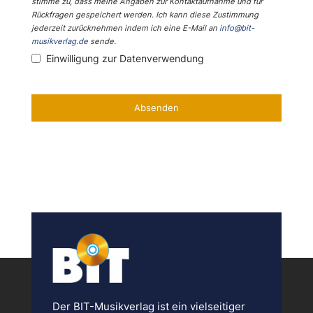
stimme zu, dass meine Angaben zur Kontaktaufnahme und für
Rückfragen gespeichert werden. Ich kann diese Zustimmung
jederzeit zurücknehmen indem ich eine E-Mail an
info@bit-
musikverlag.de
sende.
Einwilligung zur Datenverwendung
Absenden
D
i
e
s
e
s
F
e
l
d
s
o
l
Der BIT-Musikverlag ist ein vielseitiger
l