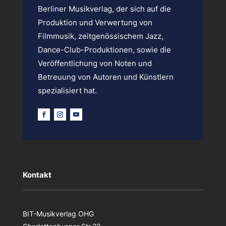
Berliner Musikverlag, der sich auf die
t
e
Produktion und Verwertung von
n
Filmmusik, zeitgenössischem Jazz,
i
c
Dance-Club-Produktionen, sowie die
h
Veröffentlichung von Noten und
t
a
Betreuung von Autoren und Künstlern
u
spezialisiert hat.
s
g
e
f
ü
l
l
t
w
Kontakt
e
r
d
e
BIT-Musikverlag OHG
n